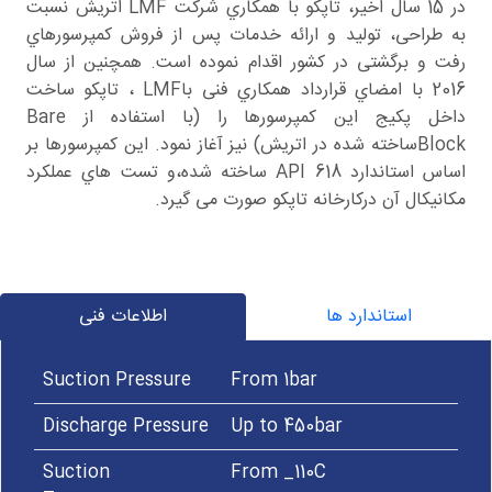
در 15 سال اخیر، تاپکو با همکاري شرکت LMF اتریش نسبت
به طراحی، تولید و ارائه خدمات پس از فروش کمپرسورهاي
رفت و برگشتی در کشور اقدام نموده است. همچنین از سال
2016 با امضاي قرارداد همکاري فنی باLMF ، تاپکو ساخت
داخل پکیج این کمپرسورها را (با استفاده از Bare
Blockساخته شده در اتریش) نیز آغاز نمود. این کمپرسورها بر
اساس استاندارد 618 API ساخته شده،و تست هاي عملکرد
مکانیکال آن درکارخانه تاپکو صورت می گیرد.
استاندارد ها
اطلاعات فنی
Suction Pressure
From 1bar
Discharge Pressure
Up to 450bar
Suction
From _110C