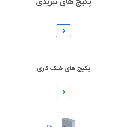
پکیج های تبریدی
پکیج های خنک کاری