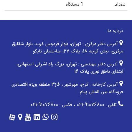
تعداد
1 دستگاه
درباره ما
آدرس دفتر مرکزی : تهران، بلوار فردوس غرب، بلوار شقایق
مرکزی، نبش کوچه 18، پلاک 27، ساختمان تاپکو
آدرس دفتر مهندسی : تهران، بزرگ راه اشرفی اصفهانی،
ابتدای ناطق نوری پلاک 16
آدرس کارخانه : کرج، مهرشهر ، فاز3 منطقه ویژه اقتصادی
فرودگاه بین المللی پیام
تلفن : 91076800-021 ، فکس : 91076800-021