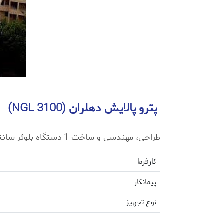
پترو پالایش دهلران (NGL 3100)
طراحی، مهندسی و ساخت 1 دستگاه بلوئر سانتریفیوژ Tail Gas برای پروژه NGL 3100 شرکت پترو پالایش دهلران
کارفرما
پیمانکار
نوع تجهیز