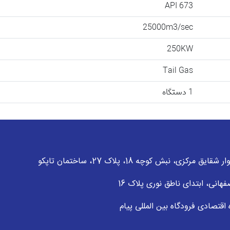
API 673
25000m3/sec
250KW
Tail Gas
1 دستگاه
 نبش کوچه 18، پلاک 27، ساختمان تاپکو
انی، ابتدای ناطق نوری پلاک 16