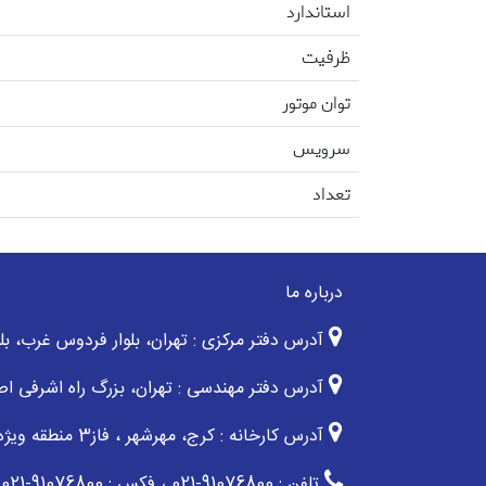
استاندارد
ظرفیت
توان موتور
سرویس
تعداد
درباره ما
آدرس دفتر مرکزی : تهران، بلوار فردوس غرب، بلوار شقایق مرکزی،
آدرس دفتر مهندسی : تهران، بزرگ راه اشرفی اصفه
آدرس کارخانه : کرج، مهرشهر ، فاز3 منطقه ویژه اقتصادی فرودگاه بین المللی پیام
تلفن : 91076800-021 ، فکس : 91076800-021