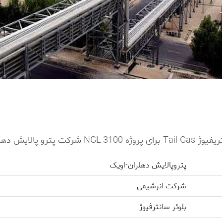
پتروپالایش دهلران-اویک
شرکت انرشیمی
بلوئر سانترفیوژ