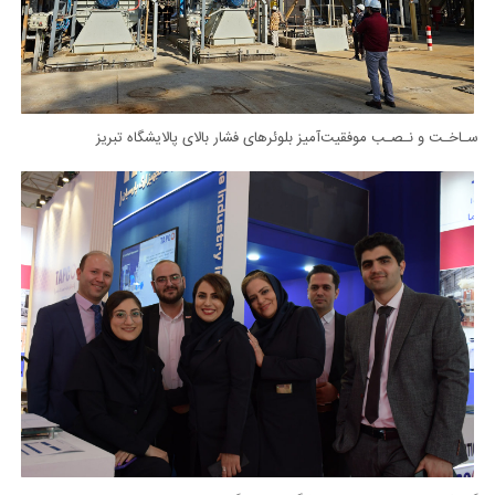
سـاخـت و نـصـب موفقیت‌آمیز بلوئرهای فشار بالای پالایشگاه تبریز